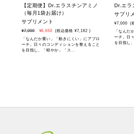
NEW
NEW
【定期便】Dr.エラスチンアミノ
Dr.エ
（毎月1袋お届け）
サプリ
サプリメント
¥7,000
(
¥7,000
¥6,650
(税込価格
¥7,182
)
「なんだ
ーチ。日
「なんだか重い」「動きにくい」にアプロ
を目指し、
ーチ。日々のコンディションを整えること
を目指し、「軽やか」「ス...