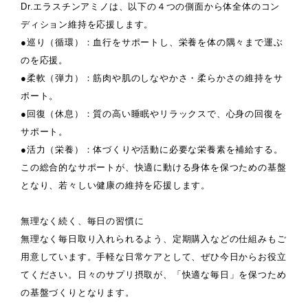
Dr.エラスチンアミノは、以下の４つの側面から体全体のコン
ディション維持を応援します。
●巡り（循環）：血行をサポートし、栄養を体の隅々まで運ぶ
のを応援。
●柔軟（弾力）：筋肉や肌のしなやかさ・柔らかさの維持をサ
ポート。
●回復（休息）：質の高い睡眠やリラックスで、心身の回復を
サポート。
●活力（栄養）：体づくりや活動に必要な栄養素を補給する。
この総合的なサポートが、快適に動ける身体を保つための基盤
となり、若々しい健康の維持を応援します。
無理なく続く、毎日の習慣に
無理なく毎日取り入れられるよう、定期購入などの仕組みもご
用意しています。手軽な日常ケアとして、ぜひ今日からお役立
てください。日々のサプリ摂取が、「快適な毎日」を保つため
の基盤づくりとなります。