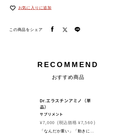
お気に入りに追加
この商品をシェア
RECOMMEND
おすすめ商品
NEW
Dr.エラスチンアミノ（単
品）
サプリメント
¥7,000
(税込価格
¥7,560
)
「なんだか重い」「動きにくい」にアプローチ。日々のコンディションを整えることを目指し、「軽やか」「スムーズ」な感覚をサポート。自然にバランスの取れた状態が続くよう、毎日のお手入れを応援します。すこやかな体づくりを応援する４つの主成分アクティブな生活と柔軟な毎日をサポートするために、厳選された４つの成分をバランスよく配合しています。1.エラスチン（カツオ由来）：身体のしなやかさや弾力性を維持し、スムーズな動きをサポート。2.ロイシン（必須アミノ酸）：アクティブな毎日を支える、からだづくりの大切な栄養素。3.トリプトファン（必須アミノ酸）：穏やかな気分と質の高い休息リズムづくりを応援。4.ヒハツ（植物由来）：巡りを意識したエキスで、血流にアプローチし、すこやかさをサポート。これらの成分が相乗的に働き、細胞レベルでの柔軟性や筋結合を応援することで、「疲れにくいカラダづくり」のための土台づくりをサポートします。【総合サポート】若々しい健康の維持を目指してDr.エラスチンアミノは、以下の４つの側面から体全体のコンディション維持を応援します。●巡り（循環）：血行をサポートし、栄養を体の隅々まで運ぶのを応援。●柔軟（弾力）：筋肉や肌のしなやかさ・柔らかさの維持をサポート。●回復（休息）：質の高い睡眠やリラックスで、心身の回復をサポート。●活力（栄養）：体づくりや活動に必要な栄養素を補給する。この総合的なサポートが、快適に動ける身体を保つための基盤となり、若々しい健康の維持を応援します。無理なく続く、毎日の習慣に無理なく毎日取り入れられるよう、定期購入などの仕組みもご用意しています。手軽な日常ケアとして、ぜひ今日からお役立てください。日々のサプリ摂取が、「快適な毎日」を保つための基盤づくりとなります。【開発の想い】整った状態を、内側から維持私たちは、サプリの力を最大限に活かすため、「ストレッチとの相性」を大切に考えました。ストレッチで感じるリフレッシュ感を、サプリが日々の継続的な「メンテナンス」としてサポートします。内側と外側の両面からアプローチすることで、皆さまの“整う日常”を支える新しいパートナーを目指しました。